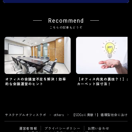
Recommend
こちらの記事もどうぞ
オフィスの会議室不足を解決！効率
【オフィス内見の裏技？！】タ
的な会議運営のヒント
カーペット採寸法！
2025.01.17
others
2024.06.14
サステナブルオフィスラボ
others
【SDGsに貢献！】循環型社会におけ
＞
＞
運営者情報
プライバシーポリシー
お問い合わせ