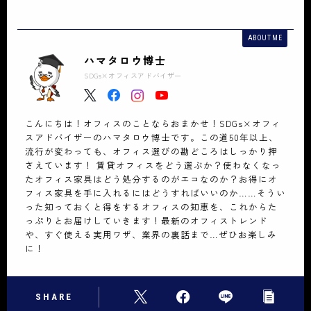
ABOUT ME
ハマタロウ博士
SDGs×オフィスアドバイザー
こんにちは！オフィスのことならおまかせ！SDGs×オフィ
スアドバイザーのハマタロウ博士です。この道50年以上、
流行が変わっても、オフィス選びの勘どころはしっかり押
さえています！ 賃貸オフィスをどう選ぶか？使わなくなっ
たオフィス家具はどう処分するのがエコなのか？お得にオ
フィス家具を手に入れるにはどうすればいいのか……そうい
った知っておくと得をするオフィスの知恵を、これからた
っぷりとお届けしていきます！最新のオフィストレンド
や、すぐ使える実用ワザ、業界の裏話まで…ぜひお楽しみ
に！
SHARE