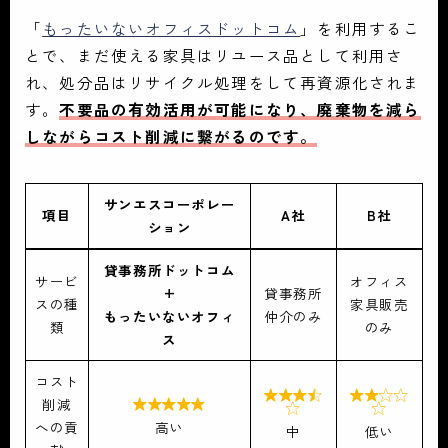
「
もったいないオフィスドットコム
」を利用するこ
とで、まだ使える家具はリユース品として利用さ
れ、処分品はリサイクル処理をして再資源化されま
す。
不要品の有効活用が可能になり、廃棄物を減ら
しながらコスト削減に繋がるのです。
サンエスコーポレー
項目
A社
B社
ション
貸事務所ドットコム
サービ
オフィス
+
貸事務所
スの種
家具販売
もったいないオフィ
仲介のみ
類
のみ
ス
コスト


削減



への貢
高い
中
低い