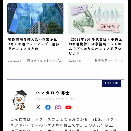
初期費用を抑えたい企業必見！
【2026年7月 千代田区・中央区
7月の新着セットアップ・居抜
の新着物件】貸事務所ドットコ
きオフィスまとめ
ムでぴったりのオフィスを見つ
けよう
2026.07.28
居抜き・セットアップオ
2026.07.24
貸事務所ドットコム
フィス
ABOUT ME
ハマタロウ博士
SDGs×オフィスアドバイザー
こんにちは！オフィスのことならおまかせ！SDGs×オフィ
スアドバイザーのハマタロウ博士です。この道50年以上、
流行が変わっても、オフィス選びの勘どころはしっかり押