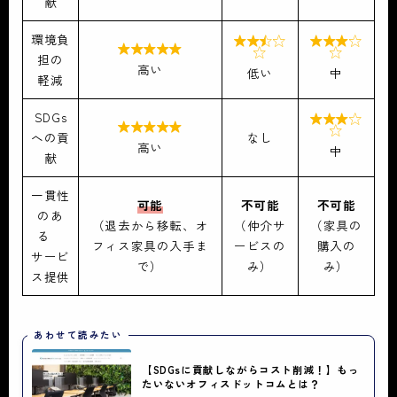
献
環境負





担の
高い
低い
中
軽減
SDGs



への貢
なし
高い
中
献
一貫性
可能
不可能
不可能
のあ
（退去から移転、オ
（仲介サ
（家具の
る
フィス家具の入手ま
ービスの
購入の
サービ
で）
み）
み）
ス提供
あわせて読みたい
【SDGsに貢献しながらコスト削減！】もっ
たいないオフィスドットコムとは？